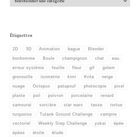
Étiquettes
2D
3D
Animation
bague
Blender
bonhomme
Boule
champignon
chat
eau
erreur système
feuille
fleur
gif
golem
grenouille
isometrie
kimi
Krita
neige
nuage
Octopus
patapouf
photocopie
pixel
plante
poil
poivron
porcelaine
renard
samourai
sorcière
star wars
tasse
tortue
turquoise
Tutank Ground Challenge
vampire
vectoriel
Weekly Step Challenge
yokai
épée
épées
étoile
étude