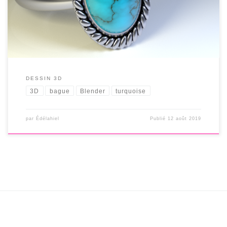
DESSIN 3D
3D
bague
Blender
turquoise
par
Édélahiel
Publié
12 août 2019