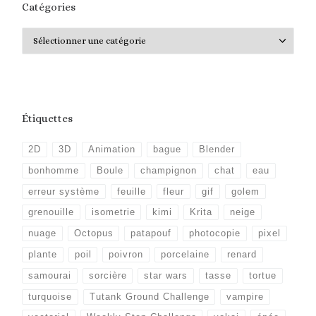
Catégories
Catégories
Étiquettes
2D
3D
Animation
bague
Blender
bonhomme
Boule
champignon
chat
eau
erreur système
feuille
fleur
gif
golem
grenouille
isometrie
kimi
Krita
neige
nuage
Octopus
patapouf
photocopie
pixel
plante
poil
poivron
porcelaine
renard
samourai
sorcière
star wars
tasse
tortue
turquoise
Tutank Ground Challenge
vampire