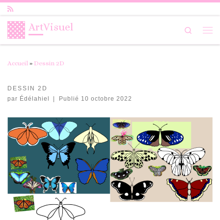
Passer au contenu
ArtVisuel
Search
Me
Accueil
»
Dessin 2D
DESSIN 2D
par
Édélahiel
|
Publié
10 octobre 2022