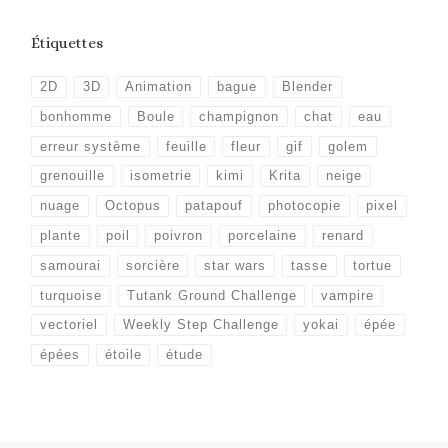
Étiquettes
2D
3D
Animation
bague
Blender
bonhomme
Boule
champignon
chat
eau
erreur système
feuille
fleur
gif
golem
grenouille
isometrie
kimi
Krita
neige
nuage
Octopus
patapouf
photocopie
pixel
plante
poil
poivron
porcelaine
renard
samourai
sorcière
star wars
tasse
tortue
turquoise
Tutank Ground Challenge
vampire
vectoriel
Weekly Step Challenge
yokai
épée
épées
étoile
étude