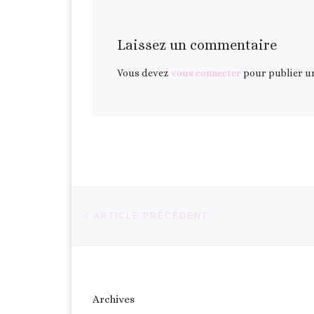
Laissez un commentaire
Vous devez
vous connecter
pour publier u
Parcourir les articles
Article précédent
ARTICLE PRÉCÉDENT
Archives