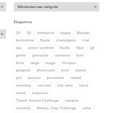
Catégories
Étiquettes
2D
3D
Animation
bague
Blender
bonhomme
Boule
champignon
chat
eau
erreur système
feuille
fleur
gif
golem
grenouille
isometrie
kimi
Krita
neige
nuage
Octopus
patapouf
photocopie
pixel
plante
poil
poivron
porcelaine
renard
samourai
sorcière
star wars
tasse
tortue
turquoise
Tutank Ground Challenge
vampire
vectoriel
Weekly Step Challenge
yokai