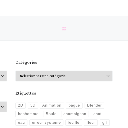
RETOUR À LA LISTE DES 
Catégories
Catégories
Étiquettes
2D
3D
Animation
bague
Blender
bonhomme
Boule
champignon
chat
eau
erreur système
feuille
fleur
gif