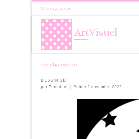
Passer au contenu
Photographie
ArtVisuel
Accueil
»
Dessin 2D
DESSIN 2D
par
Édélahiel
|
Publié
2 novembre 2022