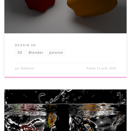
DESSIN 3D
3D
Blender
poivron
par
Édélahiel
Publié
13 août 2019
Tuto : http://www.littlewebhut.com