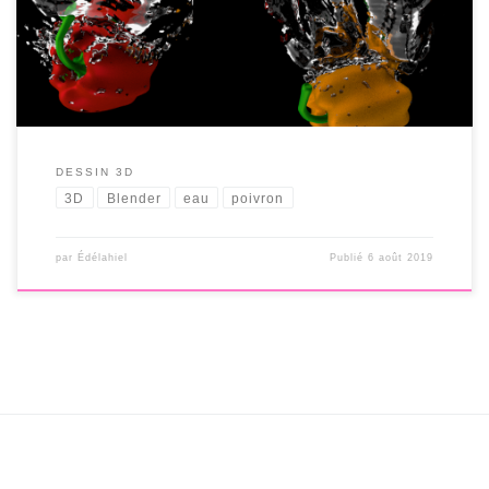
DESSIN 3D
3D
Blender
eau
poivron
par
Édélahiel
Publié
6 août 2019