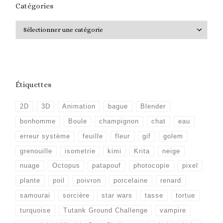
Catégories
Catégories
Étiquettes
2D
3D
Animation
bague
Blender
bonhomme
Boule
champignon
chat
eau
erreur système
feuille
fleur
gif
golem
grenouille
isometrie
kimi
Krita
neige
nuage
Octopus
patapouf
photocopie
pixel
plante
poil
poivron
porcelaine
renard
samourai
sorcière
star wars
tasse
tortue
turquoise
Tutank Ground Challenge
vampire