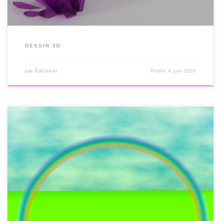
DESSIN 3D
par
Édélahiel
Publié
4 juin 2020