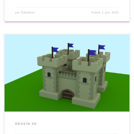
par
Édélahiel
Publié
2 juin 2020
DESSIN 3D