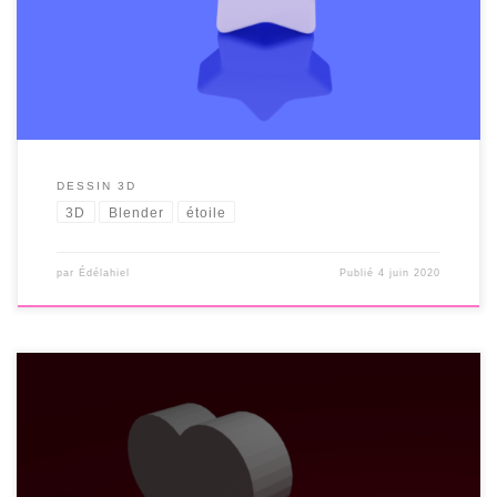
DESSIN 3D
3D
Blender
étoile
par
Édélahiel
Publié
4 juin 2020