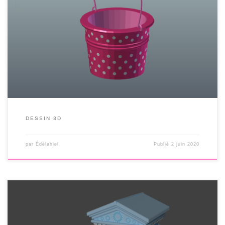
DESSIN 3D
par
Édélahiel
Publié
2 juin 2020