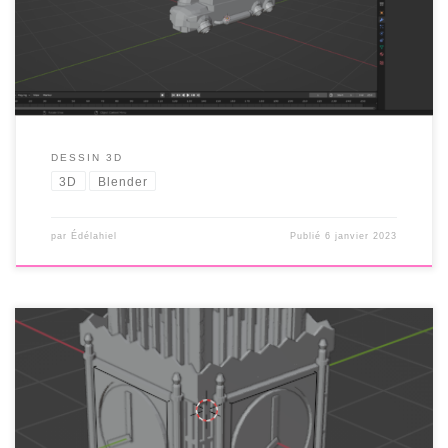
DESSIN 3D
3D
Blender
par
Édélahiel
Publié
6 janvier 2023