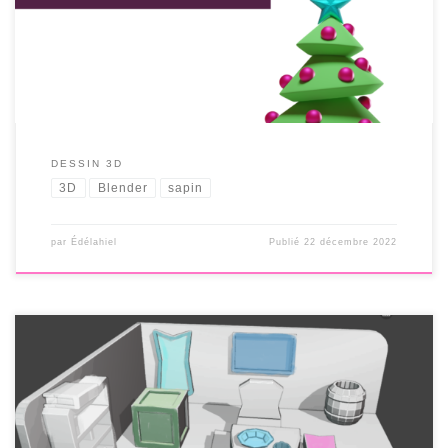
DESSIN 3D
3D
Blender
sapin
par
Édélahiel
Publié
22 décembre 2022