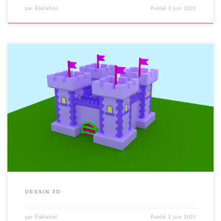
par
Édélahiel
Publié
2 juin 2020
DESSIN 3D
par
Édélahiel
Publié
2 juin 2020