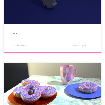
DESSIN 3D
par
Édélahiel
Publié
4 juin 2020
tuto blender_guru youtube