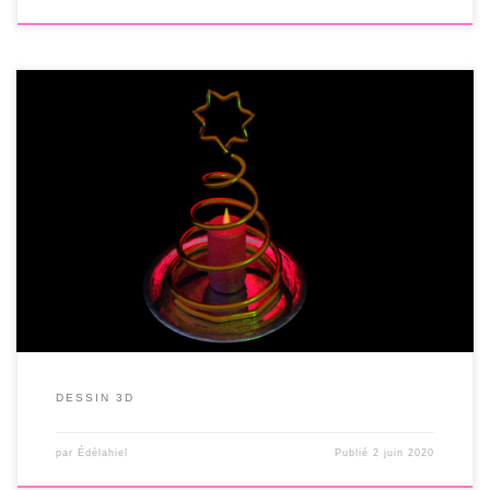
DESSIN 3D
par
Édélahiel
Publié
2 juin 2020