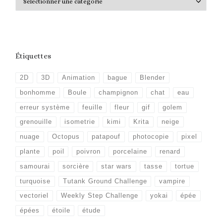
Étiquettes
2D
3D
Animation
bague
Blender
bonhomme
Boule
champignon
chat
eau
erreur système
feuille
fleur
gif
golem
grenouille
isometrie
kimi
Krita
neige
nuage
Octopus
patapouf
photocopie
pixel
plante
poil
poivron
porcelaine
renard
samourai
sorcière
star wars
tasse
tortue
turquoise
Tutank Ground Challenge
vampire
vectoriel
Weekly Step Challenge
yokai
épée
épées
étoile
étude