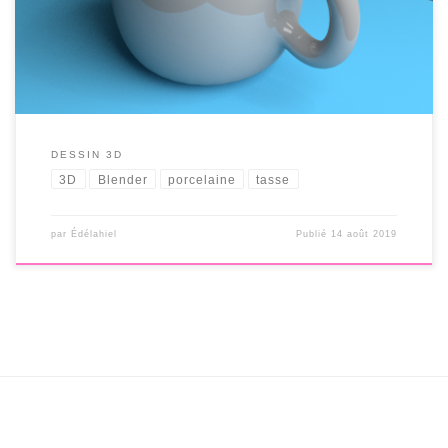
DESSIN 3D
3D
Blender
porcelaine
tasse
par
Édélahiel
Publié
14 août 2019