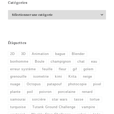
Catégories
Catégories
Étiquettes
2D
3D
Animation
bague
Blender
bonhomme
Boule
champignon
chat
eau
erreur système
feuille
fleur
gif
golem
grenouille
isometrie
kimi
Krita
neige
nuage
Octopus
patapouf
photocopie
pixel
plante
poil
poivron
porcelaine
renard
samourai
sorcière
star wars
tasse
tortue
turquoise
Tutank Ground Challenge
vampire