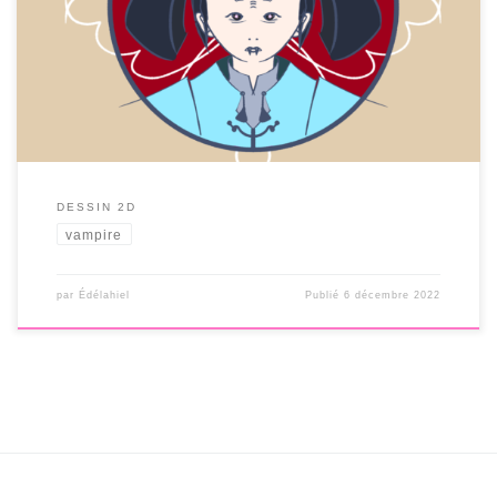
DESSIN 2D
vampire
par
Édélahiel
Publié
6 décembre 2022