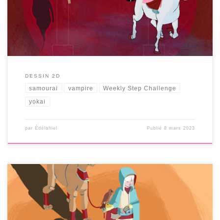
DESSIN 2D
samourai
vampire
Weekly Step Challenge
yokai
par
Édélahiel
Publié
8 mars 2023