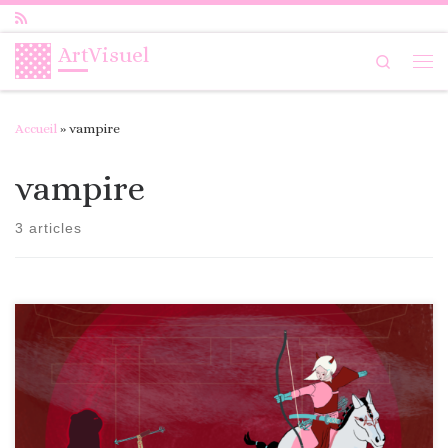
Passer au contenu
ArtVisuel
Search
Me
Accueil
»
vampire
vampire
3 articles