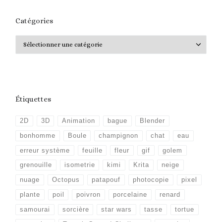
Catégories
Catégories
Étiquettes
2D
3D
Animation
bague
Blender
bonhomme
Boule
champignon
chat
eau
erreur système
feuille
fleur
gif
golem
grenouille
isometrie
kimi
Krita
neige
nuage
Octopus
patapouf
photocopie
pixel
plante
poil
poivron
porcelaine
renard
samourai
sorcière
star wars
tasse
tortue