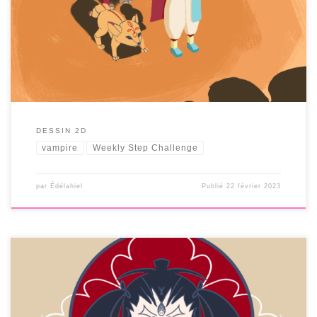
DESSIN 2D
vampire
Weekly Step Challenge
par
Édélahiel
Publié
22 février 2023