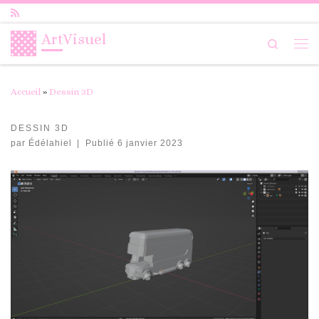
Passer au contenu
ArtVisuel
Search
Me
Accueil
»
Dessin 3D
DESSIN 3D
par
Édélahiel
|
Publié
6 janvier 2023