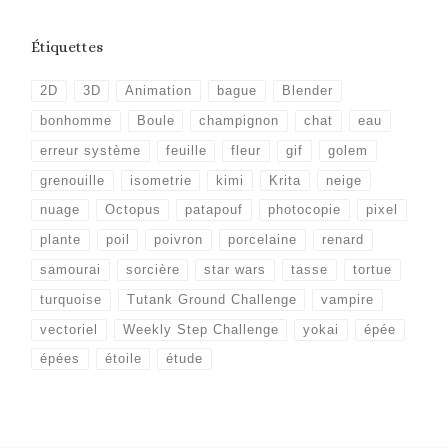
Étiquettes
2D
3D
Animation
bague
Blender
bonhomme
Boule
champignon
chat
eau
erreur système
feuille
fleur
gif
golem
grenouille
isometrie
kimi
Krita
neige
nuage
Octopus
patapouf
photocopie
pixel
plante
poil
poivron
porcelaine
renard
samourai
sorcière
star wars
tasse
tortue
turquoise
Tutank Ground Challenge
vampire
vectoriel
Weekly Step Challenge
yokai
épée
épées
étoile
étude