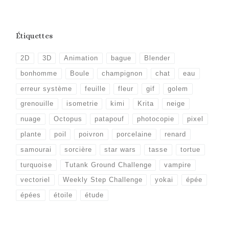
Étiquettes
2D
3D
Animation
bague
Blender
bonhomme
Boule
champignon
chat
eau
erreur système
feuille
fleur
gif
golem
grenouille
isometrie
kimi
Krita
neige
nuage
Octopus
patapouf
photocopie
pixel
plante
poil
poivron
porcelaine
renard
samourai
sorcière
star wars
tasse
tortue
turquoise
Tutank Ground Challenge
vampire
vectoriel
Weekly Step Challenge
yokai
épée
épées
étoile
étude