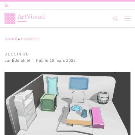
Passer au contenu
ArtVisuel
Search
Me
Accueil
»
Dessin 3D
DESSIN 3D
par
Édélahiel
|
Publié
18 mars 2022