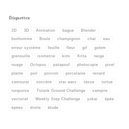
Étiquettes
2D
3D
Animation
bague
Blender
bonhomme
Boule
champignon
chat
eau
erreur système
feuille
fleur
gif
golem
grenouille
isometrie
kimi
Krita
neige
nuage
Octopus
patapouf
photocopie
pixel
plante
poil
poivron
porcelaine
renard
samourai
sorcière
star wars
tasse
tortue
turquoise
Tutank Ground Challenge
vampire
vectoriel
Weekly Step Challenge
yokai
épée
épées
étoile
étude