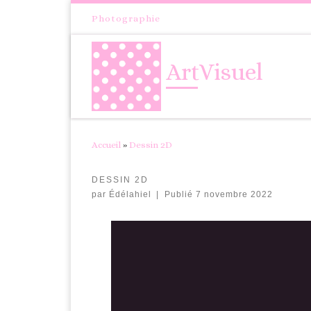
Passer au contenu
Photographie
ArtVisuel
Accueil
»
Dessin 2D
DESSIN 2D
par
Édélahiel
|
Publié
7 novembre 2022