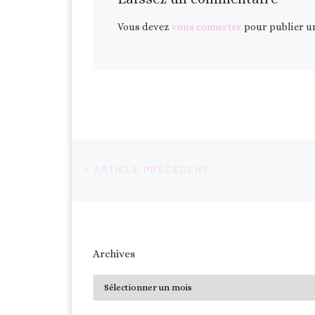
Vous devez
vous connecter
pour publier u
Parcourir les articles
Article précédent
ARTICLE PRÉCÉDENT
Archives
Archives