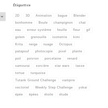
Étiquettes
2D
3D
Animation
bague
Blender
bonhomme
Boule
champignon
chat
eau
erreur système
feuille
fleur
gif
golem
grenouille
isometrie
kimi
Krita
neige
nuage
Octopus
patapouf
photocopie
pixel
plante
poil
poivron
porcelaine
renard
samourai
sorcière
star wars
tasse
tortue
turquoise
Tutank Ground Challenge
vampire
vectoriel
Weekly Step Challenge
yokai
épée
épées
étoile
étude