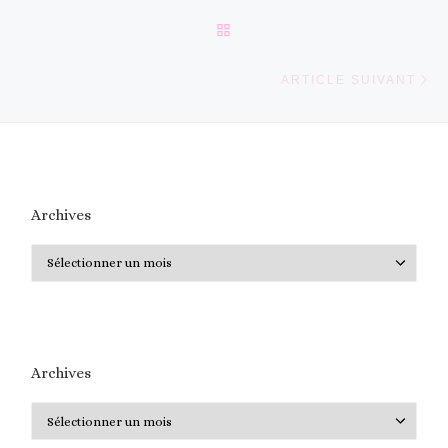
RETOUR À LA LISTE DES 
Ar
ARTICLE SUIVANT
Archives
Archives
Archives
Archives