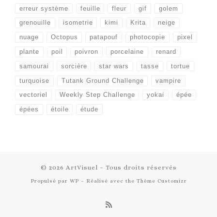
erreur système
feuille
fleur
gif
golem
grenouille
isometrie
kimi
Krita
neige
nuage
Octopus
patapouf
photocopie
pixel
plante
poil
poivron
porcelaine
renard
samourai
sorcière
star wars
tasse
tortue
turquoise
Tutank Ground Challenge
vampire
vectoriel
Weekly Step Challenge
yokai
épée
épées
étoile
étude
© 2026
ArtVisuel
– Tous droits réservés
Propulsé par
WP
– Réalisé avec the
Thème Customizr