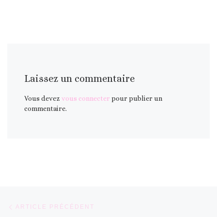
Laissez un commentaire
Vous devez
vous connecter
pour publier un
commentaire.
Parcourir les articles
Article précédent
ARTICLE PRÉCÉDENT