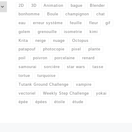
2D
3D
Animation
bague
Blender
bonhomme
Boule
champignon
chat
eau
erreur système
feuille
fleur
gif
golem
grenouille
isometrie
kimi
Krita
neige
nuage
Octopus
patapouf
photocopie
pixel
plante
poil
poivron
porcelaine
renard
samourai
sorcière
star wars
tasse
tortue
turquoise
Tutank Ground Challenge
vampire
vectoriel
Weekly Step Challenge
yokai
épée
épées
étoile
étude