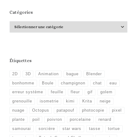
Catégories
Catégories
Étiquettes
2D
3D
Animation
bague
Blender
bonhomme
Boule
champignon
chat
eau
erreur système
feuille
fleur
gif
golem
grenouille
isometrie
kimi
Krita
neige
nuage
Octopus
patapouf
photocopie
pixel
plante
poil
poivron
porcelaine
renard
samourai
sorcière
star wars
tasse
tortue