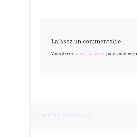
Laissez un commentaire
Vous devez
vous connecter
pour publier u
Parcourir les articles
Article précédent
ARTICLE PRÉCÉDENT