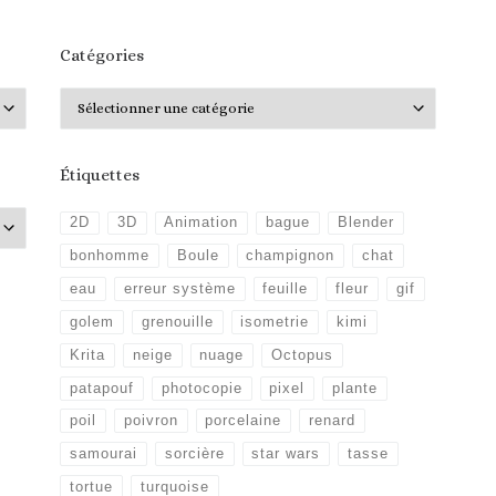
Catégories
Catégories
Étiquettes
2D
3D
Animation
bague
Blender
bonhomme
Boule
champignon
chat
eau
erreur système
feuille
fleur
gif
golem
grenouille
isometrie
kimi
Krita
neige
nuage
Octopus
patapouf
photocopie
pixel
plante
poil
poivron
porcelaine
renard
samourai
sorcière
star wars
tasse
tortue
turquoise