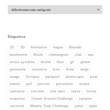
Catégories
Étiquettes
2D
3D
Animation
bague
Blender
bonhomme
Boule
champignon
chat
eau
erreur système
feuille
fleur
gif
golem
grenouille
isometrie
kimi
Krita
neige
nuage
Octopus
patapouf
photocopie
pixel
plante
poil
poivron
porcelaine
renard
samourai
sorcière
star wars
tasse
tortue
turquoise
Tutank Ground Challenge
vampire
vectoriel
Weekly Step Challenge
yokai
épée