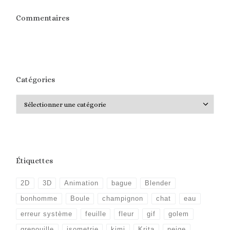
Commentaires
Catégories
Catégories
Étiquettes
2D
3D
Animation
bague
Blender
bonhomme
Boule
champignon
chat
eau
erreur système
feuille
fleur
gif
golem
grenouille
isometrie
kimi
Krita
neige