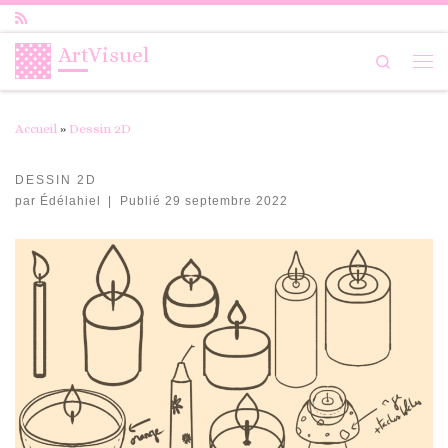
Passer au contenu
ArtVisuel
Search
Me
Accueil
»
Dessin 2D
DESSIN 2D
par
Édélahiel
|
Publié
29 septembre 2022