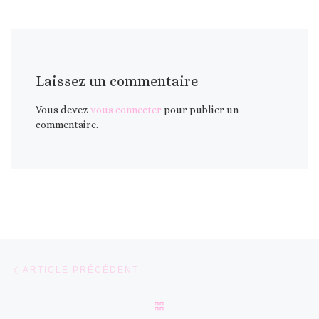
Laissez un commentaire
Vous devez
vous connecter
pour publier un
commentaire.
Parcourir les articles
Article précédent
ARTICLE PRÉCÉDENT
RETOUR À LA LISTE DES 