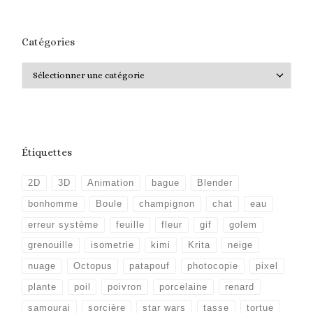
Catégories
Catégories
Étiquettes
2D
3D
Animation
bague
Blender
bonhomme
Boule
champignon
chat
eau
erreur système
feuille
fleur
gif
golem
grenouille
isometrie
kimi
Krita
neige
nuage
Octopus
patapouf
photocopie
pixel
plante
poil
poivron
porcelaine
renard
samourai
sorcière
star wars
tasse
tortue