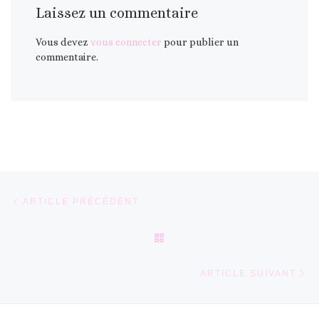
Laissez un commentaire
Vous devez
vous connecter
pour publier un
commentaire.
Parcourir les articles
Article précédent
ARTICLE PRÉCÉDENT
RETOUR À LA LISTE DES 
Ar
ARTICLE SUIVANT