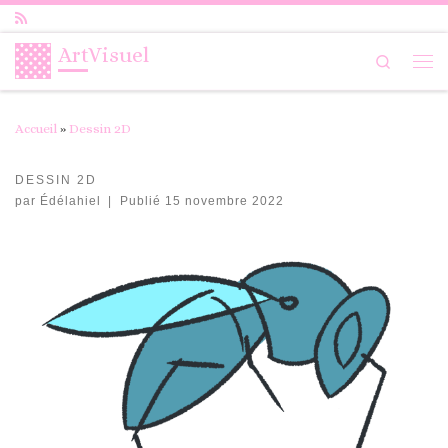
Passer au contenu
ArtVisuel
Search
Me
Accueil
»
Dessin 2D
DESSIN 2D
par
Édélahiel
|
Publié
15 novembre 2022