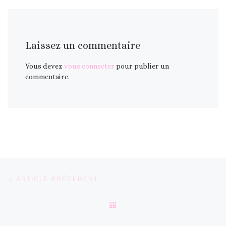
Laissez un commentaire
Vous devez
vous connecter
pour publier un
commentaire.
Parcourir les articles
Article précédent
ARTICLE PRÉCÉDENT
RETOUR À LA LISTE DES 
Ar