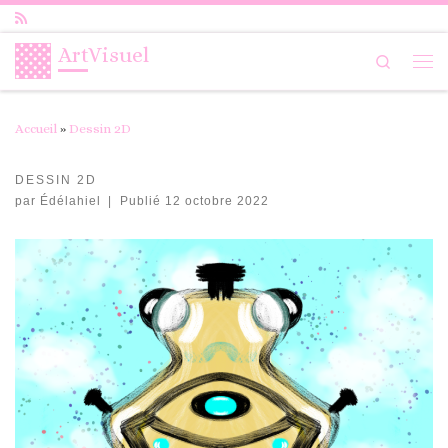
Passer au contenu
ArtVisuel
Search
Me
Accueil
»
Dessin 2D
DESSIN 2D
par
Édélahiel
|
Publié
12 octobre 2022