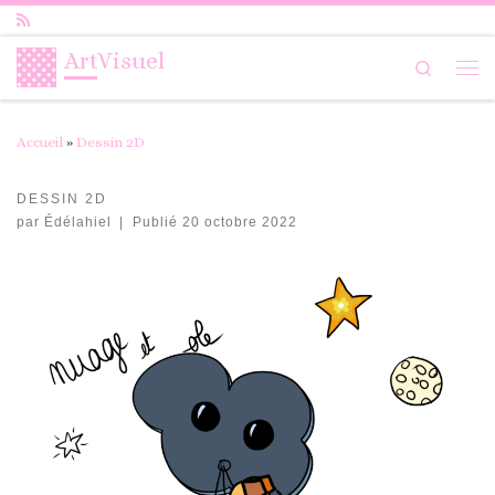
Passer au contenu
ArtVisuel
Search
Me
Accueil
»
Dessin 2D
DESSIN 2D
par
Édélahiel
|
Publié
20 octobre 2022