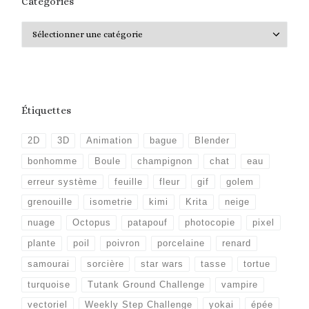
Catégories
Catégories
Étiquettes
2D
3D
Animation
bague
Blender
bonhomme
Boule
champignon
chat
eau
erreur système
feuille
fleur
gif
golem
grenouille
isometrie
kimi
Krita
neige
nuage
Octopus
patapouf
photocopie
pixel
plante
poil
poivron
porcelaine
renard
samourai
sorcière
star wars
tasse
tortue
turquoise
Tutank Ground Challenge
vampire
vectoriel
Weekly Step Challenge
yokai
épée