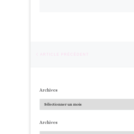
Parcourir les articles
Article précédent
ARTICLE PRÉCÉDENT
Archives
Archives
Archives
Archives