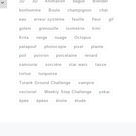
2D
3D
Animation
bague
Blender
bonhomme
Boule
champignon
chat
eau
erreur système
feuille
fleur
gif
golem
grenouille
isometrie
kimi
Krita
neige
nuage
Octopus
patapouf
photocopie
pixel
plante
poil
poivron
porcelaine
renard
samourai
sorcière
star wars
tasse
tortue
turquoise
Tutank Ground Challenge
vampire
vectoriel
Weekly Step Challenge
yokai
épée
épées
étoile
étude