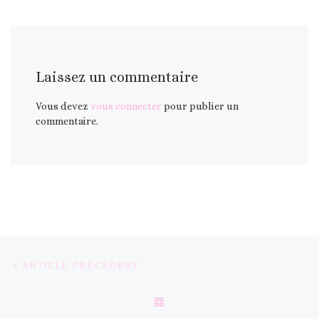
Laissez un commentaire
Vous devez
vous connecter
pour publier un
commentaire.
Parcourir les articles
Article précédent
ARTICLE PRÉCÉDENT
RETOUR À LA LISTE DES 