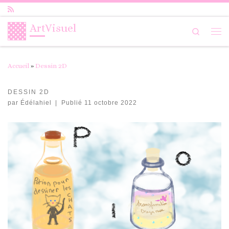
Passer au contenu
ArtVisuel
Search
Me
Accueil
»
Dessin 2D
DESSIN 2D
par
Édélahiel
|
Publié
11 octobre 2022