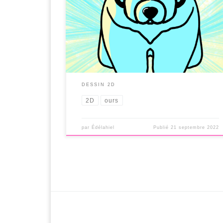
DESSIN 2D
2D
ours
par
Édélahiel
Publié
21 septembre 2022