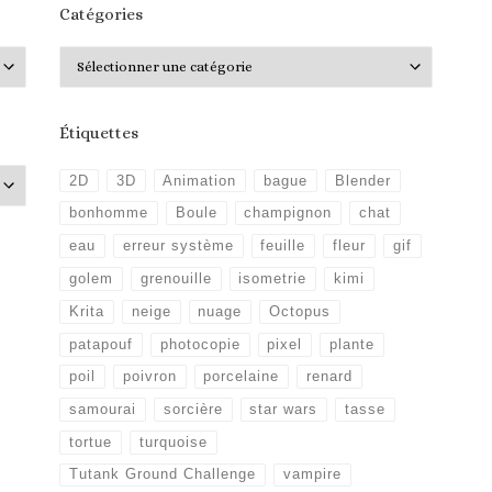
Catégories
Catégories
Étiquettes
2D
3D
Animation
bague
Blender
bonhomme
Boule
champignon
chat
eau
erreur système
feuille
fleur
gif
golem
grenouille
isometrie
kimi
Krita
neige
nuage
Octopus
patapouf
photocopie
pixel
plante
poil
poivron
porcelaine
renard
samourai
sorcière
star wars
tasse
tortue
turquoise
Tutank Ground Challenge
vampire