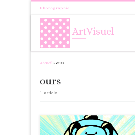
Passer au contenu
Photographie
ArtVisuel
Accueil
»
ours
ours
1 article