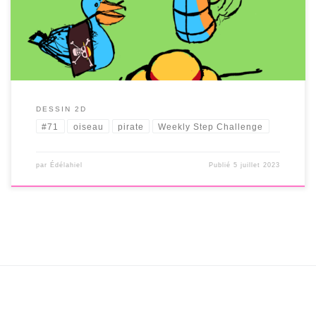
DESSIN 2D
#71
oiseau
pirate
Weekly Step Challenge
par
Édélahiel
Publié
5 juillet 2023