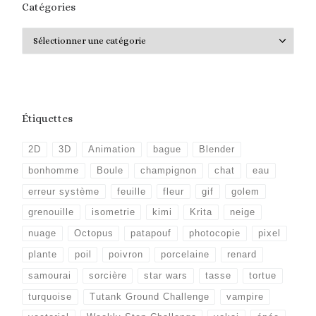
Catégories
Catégories
Étiquettes
2D
3D
Animation
bague
Blender
bonhomme
Boule
champignon
chat
eau
erreur système
feuille
fleur
gif
golem
grenouille
isometrie
kimi
Krita
neige
nuage
Octopus
patapouf
photocopie
pixel
plante
poil
poivron
porcelaine
renard
samourai
sorcière
star wars
tasse
tortue
turquoise
Tutank Ground Challenge
vampire