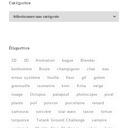
Catégories
Catégories
Étiquettes
2D
3D
Animation
bague
Blender
bonhomme
Boule
champignon
chat
eau
erreur système
feuille
fleur
gif
golem
grenouille
isometrie
kimi
Krita
neige
nuage
Octopus
patapouf
photocopie
pixel
plante
poil
poivron
porcelaine
renard
samourai
sorcière
star wars
tasse
tortue
turquoise
Tutank Ground Challenge
vampire