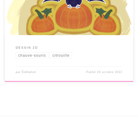
DESSIN 2D
chauve-souris
citrouille
par
Édélahiel
Publié
26 octobre 2022