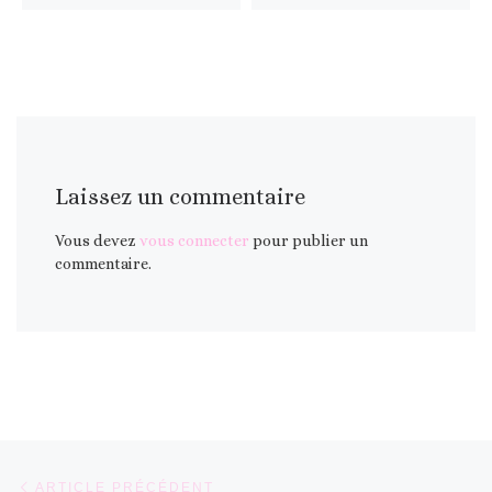
Laissez un commentaire
Vous devez
vous connecter
pour publier un
commentaire.
Parcourir les articles
Article précédent
ARTICLE PRÉCÉDENT