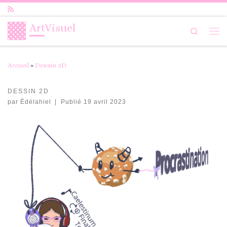
Passer au contenu
ArtVisuel
Search
Me
Accueil
»
Dessin 2D
DESSIN 2D
par
Édélahiel
|
Publié
19 avril 2023