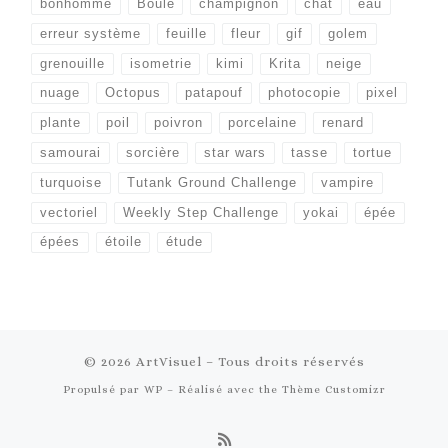
bonhomme
Boule
champignon
chat
eau
erreur système
feuille
fleur
gif
golem
grenouille
isometrie
kimi
Krita
neige
nuage
Octopus
patapouf
photocopie
pixel
plante
poil
poivron
porcelaine
renard
samourai
sorcière
star wars
tasse
tortue
turquoise
Tutank Ground Challenge
vampire
vectoriel
Weekly Step Challenge
yokai
épée
épées
étoile
étude
© 2026
ArtVisuel
– Tous droits réservés
Propulsé par
WP
– Réalisé avec the
Thème Customizr