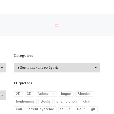
RETOUR À LA LISTE DES 
Catégories
Catégories
Étiquettes
2D
3D
Animation
bague
Blender
bonhomme
Boule
champignon
chat
eau
erreur système
feuille
fleur
gif