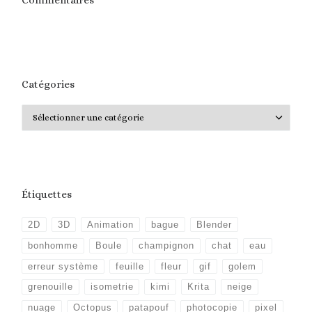
Commentaires
Catégories
Catégories
Étiquettes
2D
3D
Animation
bague
Blender
bonhomme
Boule
champignon
chat
eau
erreur système
feuille
fleur
gif
golem
grenouille
isometrie
kimi
Krita
neige
nuage
Octopus
patapouf
photocopie
pixel