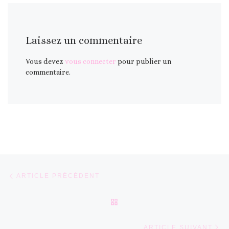
Laissez un commentaire
Vous devez
vous connecter
pour publier un
commentaire.
Parcourir les articles
Article précédent
ARTICLE PRÉCÉDENT
RETOUR À LA LISTE DES 
Ar
ARTICLE SUIVANT