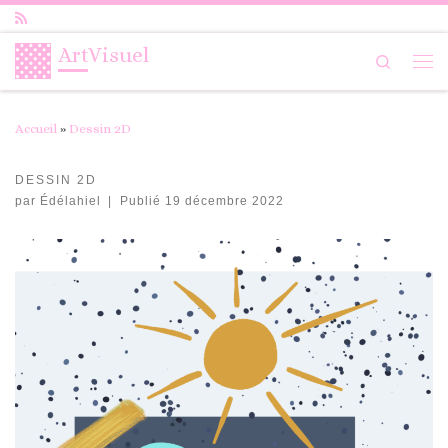
Passer au contenu
ArtVisuel
Search
Me
Accueil
»
Dessin 2D
DESSIN 2D
par
Édélahiel
|
Publié
19 décembre 2022