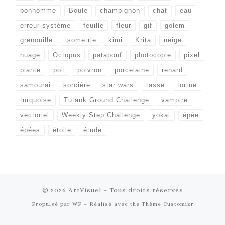
bonhomme
Boule
champignon
chat
eau
erreur système
feuille
fleur
gif
golem
grenouille
isometrie
kimi
Krita
neige
nuage
Octopus
patapouf
photocopie
pixel
plante
poil
poivron
porcelaine
renard
samourai
sorcière
star wars
tasse
tortue
turquoise
Tutank Ground Challenge
vampire
vectoriel
Weekly Step Challenge
yokai
épée
épées
étoile
étude
© 2026
ArtVisuel
– Tous droits réservés
Propulsé par
WP
– Réalisé avec the
Thème Customizr