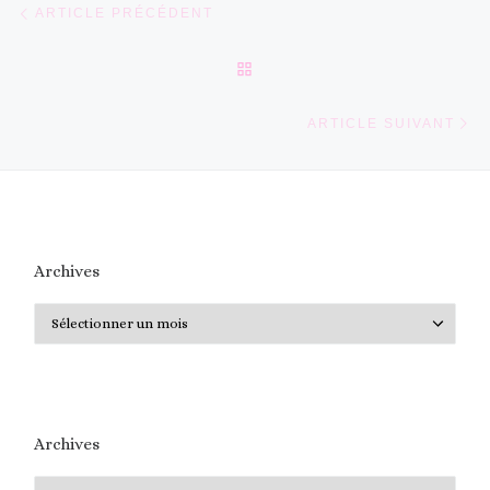
Parcourir les articles
ARTICLE PRÉCÉDENT
RETOUR À LA LISTE DES 
Ar
ARTICLE SUIVANT
Archives
Archives
Archives
Archives