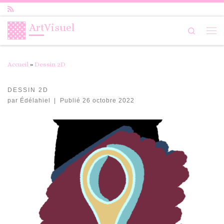
Passer au contenu
ArtVisuel
Search
Me
Accueil
»
Dessin 2D
DESSIN 2D
par
Édélahiel
|
Publié
26 octobre 2022