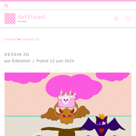
Passer au contenu
ArtVisuel
Search
Me
Accueil
»
Dessin 2D
DESSIN 2D
par
Édélahiel
|
Publié
12 juin 2024