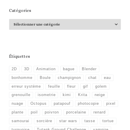
Catégories
Catégories
Étiquettes
2D
3D
Animation
bague
Blender
bonhomme
Boule
champignon
chat
eau
erreur système
feuille
fleur
gif
golem
grenouille
isometrie
kimi
Krita
neige
nuage
Octopus
patapouf
photocopie
pixel
plante
poil
poivron
porcelaine
renard
samourai
sorcière
star wars
tasse
tortue
turquoise
Tutank Ground Challenge
vampire