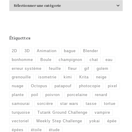
Catégories
Étiquettes
2D
3D
Animation
bague
Blender
bonhomme
Boule
champignon
chat
eau
erreur système
feuille
fleur
gif
golem
grenouille
isometrie
kimi
Krita
neige
nuage
Octopus
patapouf
photocopie
pixel
plante
poil
poivron
porcelaine
renard
samourai
sorcière
star wars
tasse
tortue
turquoise
Tutank Ground Challenge
vampire
vectoriel
Weekly Step Challenge
yokai
épée
épées
étoile
étude