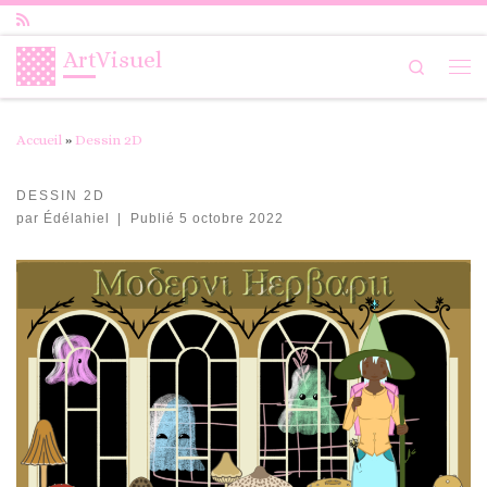
Passer au contenu
ArtVisuel
Search
Me
Accueil
»
Dessin 2D
DESSIN 2D
par
Édélahiel
|
Publié
5 octobre 2022