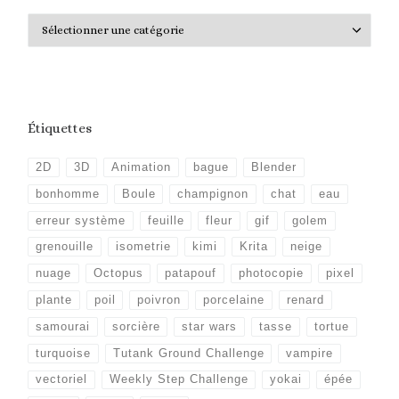
Catégories
Étiquettes
2D
3D
Animation
bague
Blender
bonhomme
Boule
champignon
chat
eau
erreur système
feuille
fleur
gif
golem
grenouille
isometrie
kimi
Krita
neige
nuage
Octopus
patapouf
photocopie
pixel
plante
poil
poivron
porcelaine
renard
samourai
sorcière
star wars
tasse
tortue
turquoise
Tutank Ground Challenge
vampire
vectoriel
Weekly Step Challenge
yokai
épée