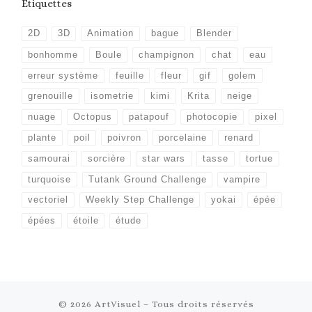
Étiquettes
2D
3D
Animation
bague
Blender
bonhomme
Boule
champignon
chat
eau
erreur système
feuille
fleur
gif
golem
grenouille
isometrie
kimi
Krita
neige
nuage
Octopus
patapouf
photocopie
pixel
plante
poil
poivron
porcelaine
renard
samourai
sorcière
star wars
tasse
tortue
turquoise
Tutank Ground Challenge
vampire
vectoriel
Weekly Step Challenge
yokai
épée
épées
étoile
étude
© 2026
ArtVisuel
– Tous droits réservés