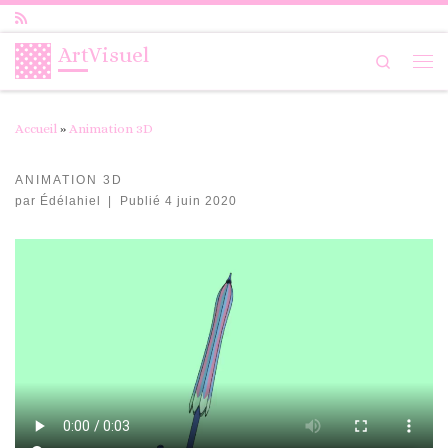
Passer au contenu
ArtVisuel
Search
Me
Accueil
»
Animation 3D
ANIMATION 3D
par
Édélahiel
|
Publié
4 juin 2020